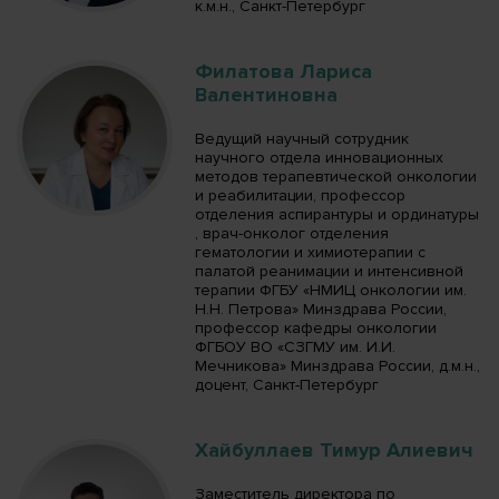
к.м.н., Санкт-Петербург
Филатова Лариса
Валентиновна
Ведущий научный сотрудник
научного отдела инновационных
методов терапевтической онкологии
и реабилитации, профессор
отделения аспирантуры и ординатуры
, врач-онколог отделения
гематологии и химиотерапии с
палатой реанимации и интенсивной
терапии ФГБУ «НМИЦ онкологии им.
Н.Н. Петрова» Минздрава России,
профессор кафедры онкологии
ФГБОУ ВО «СЗГМУ им. И.И.
Мечникова» Минздрава России, д.м.н.,
доцент, Санкт-Петербург
Хайбуллаев Тимур Алиевич
Заместитель директора по