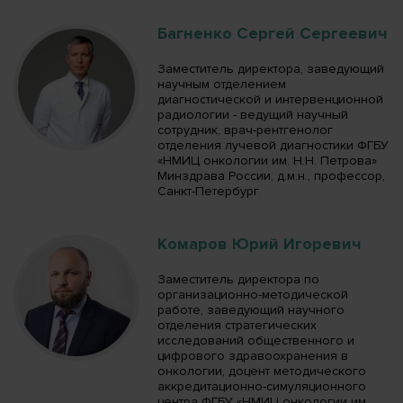
Багненко Сергей Сергеевич
Заместитель директора, заведующий
научным отделением
диагностической и интервенционной
радиологии - ведущий научный
сотрудник, врач-рентгенолог
отделения лучевой диагностики ФГБУ
«НМИЦ онкологии им. Н.Н. Петрова»
Минздрава России, д.м.н., профессор,
Санкт-Петербург
Комаров Юрий Игоревич
Заместитель директора по
организационно-методической
работе, заведующий научного
отделения стратегических
исследований общественного и
цифрового здравоохранения в
онкологии, доцент методического
аккредитационно-симуляционного
центра ФГБУ «НМИЦ онкологии им.