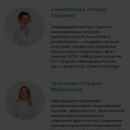
Семиглазова Татьяна
Юрьевна
Заведующий научным отделом
инновационных методов
терапевтической онкологии и
реабилитации — ведущий научный
сотрудник, профессор отделения
аспирантуры и ординатуры, врач-
онколог ФГБУ «НМИЦ онкологии им.
Н.Н. Петрова» Минздрава России,
д.м.н., профессор, Санкт-Петербург
Телетаева Гульфия
Мидхатовна
Заведующий отделением
противоопухолевой лекарственной
терапии - врач-онколог, врач-онколог
клинико-диагностического
отделения, врач-онколог отделения
противоопухолевой лекарственной