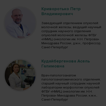
Криворотько Петр
Владимирович
Заведующий отделением опухолей
молочной железы, ведущий научный
сотрудник научного отделения
опухолей молочной железы ФГБУ
«НМИЦ онкологии им. Н.Н. Петрова»
Минздрава России, д.м.н., профессор,
Санкт-Петербург
Кудайбергенова Асель
Галимовна
Врач-патологоанатом
патологоанатомического отделения,
старший научный сотрудник научной
лаборатории морфологии опухолей
ФГБУ «НМИЦ онкологии им. Н.Н.
Петрова» Минздрава России, к.м.н.,
Санкт-Петербург