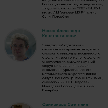
медицинский университет» Минздрава
России, доцент кафедры радиологии,
хирургии, онкологии ФГБУ «РНЦРХТ
им. ак. А.М.Гранова» МЗ РФ, к.м.н.,
Санкт-Петербург
Носов Александр
Константинович
Заведующий отделением
онкоурологии врач-онколог, врач-
онколог клинико-диагностического
отделения, врач-онколог отделения
онкоурологии, старший научный
сотрудник отделения общей
онкологии и урологии, доцент
методического аккредитационно-
симуляционного центра ФГБУ «НМИЦ
онкологии им. Н.Н. Петрова»
Минздрава России, д.м.н., Санкт-
Петербург
Одинокова Светлана