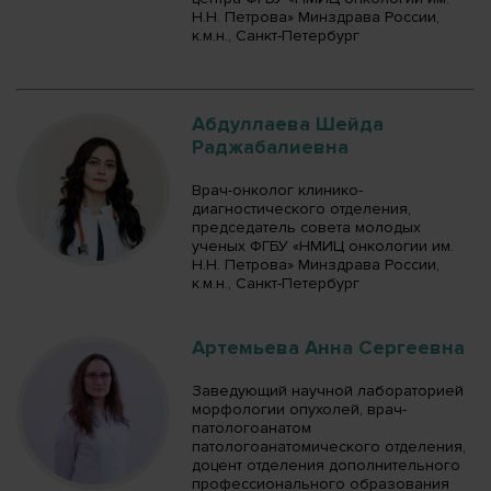
Н.Н. Петрова» Минздрава России,
к.м.н., Санкт-Петербург
Абдуллаева Шейда
Раджабалиевна
Врач-онколог клинико-
диагностического отделения,
председатель совета молодых
ученых ФГБУ «НМИЦ онкологии им.
Н.Н. Петрова» Минздрава России,
к.м.н., Санкт-Петербург
Артемьева Анна Сергеевна
Заведующий научной лабораторией
морфологии опухолей, врач-
патологоанатом
патологоанатомического отделения,
доцент отделения дополнительного
профессионального образования