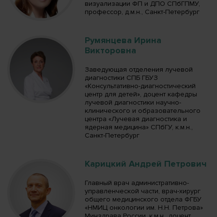
визуализации ФП и ДПО СПбГПМУ,
профессор, д.м.н., Санкт-Петербург
Румянцева Ирина
Викторовна
Заведующая отделения лучевой
диагностики СПБ ГБУЗ
«Консультативно-диагностический
центр для детей», доцент кафедры
лучевой диагностики научно-
клинического и образовательного
центра «Лучевая диагностика и
ядерная медицина» СПбГУ, к.м.н.,
Санкт-Петербург
Карицкий Андрей Петрович
Главный врач административно-
управленческой части, врач-хирург
общего медицинского отдела ФГБУ
«НМИЦ онкологии им. Н.Н. Петрова»
Минздрава России, к.м.н., доцент,