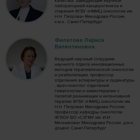
качества, заведующий научной
лабораторией канцерогенеза и
старения ФГБУ «НМИЦ онкологии им.
Н.Н. Петрова» Минздрава России,
к.м.н., Санкт-Петербург
Филатова Лариса
Валентиновна
Ведущий научный сотрудник
научного отдела инновационных
методов терапевтической онкологии
и реабилитации, профессор
отделения аспирантуры и ординатуры
, врач-онколог отделения
гематологии и химиотерапии с
палатой реанимации и интенсивной
терапии ФГБУ «НМИЦ онкологии им.
Н.Н. Петрова» Минздрава России,
профессор кафедры онкологии
ФГБОУ ВО «СЗГМУ им. И.И.
Мечникова» Минздрава России, д.м.н.,
доцент, Санкт-Петербург