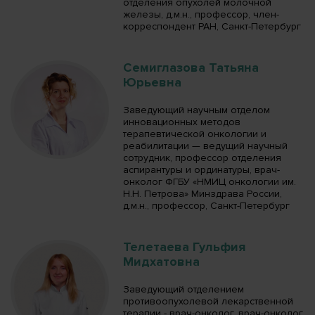
отделения опухолей молочной
железы, д.м.н., профессор, член-
корреспондент РАН, Санкт-Петербург
Семиглазова Татьяна
Юрьевна
Заведующий научным отделом
инновационных методов
терапевтической онкологии и
реабилитации — ведущий научный
сотрудник, профессор отделения
аспирантуры и ординатуры, врач-
онколог ФГБУ «НМИЦ онкологии им.
Н.Н. Петрова» Минздрава России,
д.м.н., профессор, Санкт-Петербург
Телетаева Гульфия
Мидхатовна
Заведующий отделением
противоопухолевой лекарственной
терапии - врач-онколог, врач-онколог