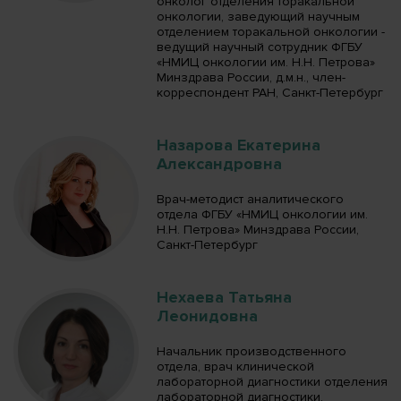
онколог отделения торакальной
онкологии, заведующий научным
отделением торакальной онкологии -
ведущий научный сотрудник ФГБУ
«НМИЦ онкологии им. Н.Н. Петрова»
Минздрава России, д.м.н., член-
корреспондент РАН, Санкт-Петербург
Назарова Екатерина
Александровна
Врач-методист аналитического
отдела ФГБУ «НМИЦ онкологии им.
Н.Н. Петрова» Минздрава России,
Санкт-Петербург
Нехаева Татьяна
Леонидовна
Начальник производственного
отдела, врач клинической
лабораторной диагностики отделения
лабораторной диагностики,