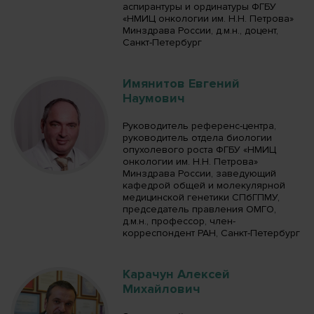
аспирантуры и ординатуры ФГБУ
«НМИЦ онкологии им. Н.Н. Петрова»
Минздрава России, д.м.н., доцент,
Санкт-Петербург
Имянитов Евгений
Наумович
Руководитель референс-центра,
руководитель отдела биологии
опухолевого роста ФГБУ «НМИЦ
онкологии им. Н.Н. Петрова»
Минздрава России, заведующий
кафедрой общей и молекулярной
медицинской генетики СПбГПМУ,
председатель правления ОМГО,
д.м.н., профессор, член-
корреспондент РАН, Санкт-Петербург
Карачун Алексей
Михайлович