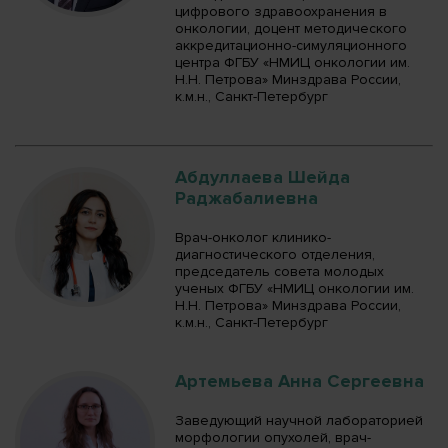
цифрового здравоохранения в
онкологии, доцент методического
аккредитационно-симуляционного
центра ФГБУ «НМИЦ онкологии им.
Н.Н. Петрова» Минздрава России,
к.м.н., Санкт-Петербург
Абдуллаева Шейда
Раджабалиевна
Врач-онколог клинико-
диагностического отделения,
председатель совета молодых
ученых ФГБУ «НМИЦ онкологии им.
Н.Н. Петрова» Минздрава России,
к.м.н., Санкт-Петербург
Артемьева Анна Сергеевна
Заведующий научной лабораторией
морфологии опухолей, врач-