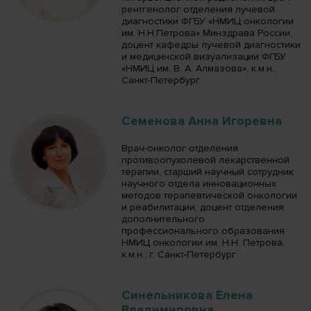
рентгенолог отделения лучевой
диагностики ФГБУ «НМИЦ онкологии
им. Н.Н.Петрова» Минздрава России,
доцент кафедры лучевой диагностики
и медицинской визуализации ФГБУ
«НМИЦ им. В. А. Алмазова», к.м.н.,
Санкт-Петербург
Семенова Анна Игоревна
Врач-онколог отделения
противоопухолевой лекарственной
терапии, старший научный сотрудник
научного отдела инновационных
методов терапевтической онкологии
и реабилитации, доцент отделения
дополнительного
профессионального образования
НМИЦ онкологии им. Н.Н. Петрова,
к.м.н., г. Санкт-Петербург
Синельникова Елена
Владимировна