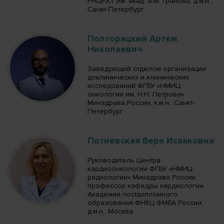
РНЦРХТ им. акад. А.М. Гранова, д.м.н.,
Санкт-Петербург
Полторацкий Артем
Николаевич
Заведующий отделом организации
доклинических и клинических
исследований ФГБУ «НМИЦ
онкологии им. Н.Н. Петрова»
Минздрава России, к.м.н., Санкт-
Петербург
Потиевская Вера Исааковна
Руководитель Центра
кардиоонкологии ФГБУ «НМИЦ
радиологии» Минздрава России,
профессор кафедры кардиологии
Академии постдипломного
образования ФНКЦ ФМБА России,
д.м.н., Москва