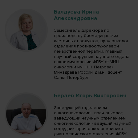
Балдуева Ирина
Александровна
Заместитель директора по
производству биомедицинских
клеточных продуктов, врач-онколог
отделения противоопухолевой
лекарственной терапии, главный
научный сотрудник научного отдела
онкоиммунологии ФГБУ «НМИЦ
онкологии им. Н.Н. Петрова»
Минздрава России, д.м.н., доцент,
Санкт-Петербург
Берлев Игорь Викторович
Заведующий отделением
онкогинекологии - врач-онколог,
заведующий научным отделением
онкогинекологии - ведущий научный
сотрудник, врач-онколог клинико-
диагностического отделения ФГБУ