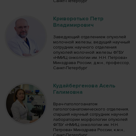
Санкт-Петербург
Криворотько Петр
Владимирович
Заведующий отделением опухолей
молочной железы, ведущий научный
сотрудник научного отделения
опухолей молочной железы ФГБУ
«НМИЦ онкологии им. Н.Н. Петрова»
Минздрава России, д.м.н., профессор,
Санкт-Петербург
Кудайбергенова Асель
Галимовна
Врач-патологоанатом
патологоанатомического отделения,
старший научный сотрудник научной
лаборатории морфологии опухолей
ФГБУ «НМИЦ онкологии им. Н.Н.
Петрова» Минздрава России, к.м.н.,
Санкт-Петербург