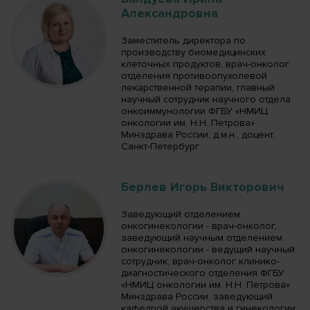
Александровна
Заместитель директора по
производству биомедицинских
клеточных продуктов, врач-онколог
отделения противоопухолевой
лекарственной терапии, главный
научный сотрудник научного отдела
онкоиммунологии ФГБУ «НМИЦ
онкологии им. Н.Н. Петрова»
Минздрава России, д.м.н., доцент,
Санкт-Петербург
Берлев Игорь Викторович
Заведующий отделением
онкогинекологии - врач-онколог,
заведующий научным отделением
онкогинекологии - ведущий научный
сотрудник, врач-онколог клинико-
диагностического отделения ФГБУ
«НМИЦ онкологии им. Н.Н. Петрова»
Минздрава России, заведующий
кафедрой акушерства и гинекологии