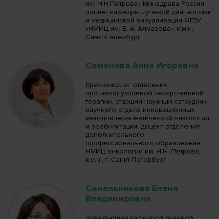
им. Н.Н.Петрова» Минздрава России,
доцент кафедры лучевой диагностики
и медицинской визуализации ФГБУ
«НМИЦ им. В. А. Алмазова», к.м.н.,
Санкт-Петербург
Семенова Анна Игоревна
Врач-онколог отделения
противоопухолевой лекарственной
терапии, старший научный сотрудник
научного отдела инновационных
методов терапевтической онкологии
и реабилитации, доцент отделения
дополнительного
профессионального образования
НМИЦ онкологии им. Н.Н. Петрова,
к.м.н., г. Санкт-Петербург
Синельникова Елена
Владимировна
Заведующая кафедрой лучевой