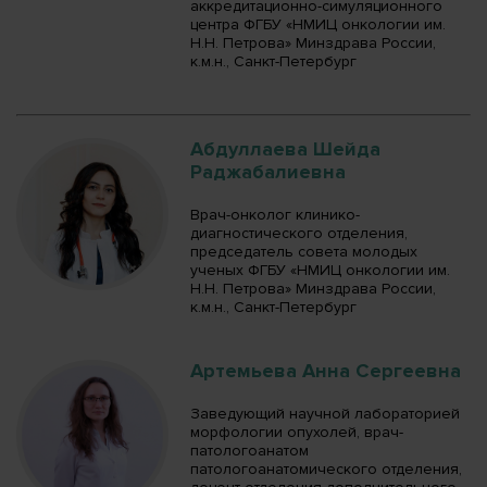
аккредитационно-симуляционного
центра ФГБУ «НМИЦ онкологии им.
Н.Н. Петрова» Минздрава России,
к.м.н., Санкт-Петербург
Абдуллаева Шейда
Раджабалиевна
Врач-онколог клинико-
диагностического отделения,
председатель совета молодых
ученых ФГБУ «НМИЦ онкологии им.
Н.Н. Петрова» Минздрава России,
к.м.н., Санкт-Петербург
Артемьева Анна Сергеевна
Заведующий научной лабораторией
морфологии опухолей, врач-
патологоанатом
патологоанатомического отделения,