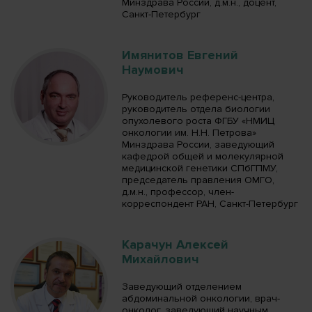
Минздрава России, д.м.н., доцент,
Санкт-Петербург
Имянитов Евгений
Наумович
Руководитель референс-центра,
руководитель отдела биологии
опухолевого роста ФГБУ «НМИЦ
онкологии им. Н.Н. Петрова»
Минздрава России, заведующий
кафедрой общей и молекулярной
медицинской генетики СПбГПМУ,
председатель правления ОМГО,
д.м.н., профессор, член-
корреспондент РАН, Санкт-Петербург
Карачун Алексей
Михайлович
Заведующий отделением
абдоминальной онкологии, врач-
онколог, заведующий научным