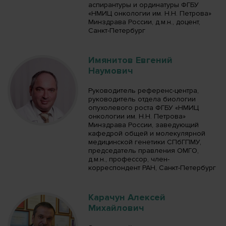
аспирантуры и ординатуры ФГБУ
«НМИЦ онкологии им. Н.Н. Петрова»
Минздрава России, д.м.н., доцент,
Санкт-Петербург
Имянитов Евгений
Наумович
Руководитель референс-центра,
руководитель отдела биологии
опухолевого роста ФГБУ «НМИЦ
онкологии им. Н.Н. Петрова»
Минздрава России, заведующий
кафедрой общей и молекулярной
медицинской генетики СПбГПМУ,
председатель правления ОМГО,
д.м.н., профессор, член-
корреспондент РАН, Санкт-Петербург
Карачун Алексей
Михайлович