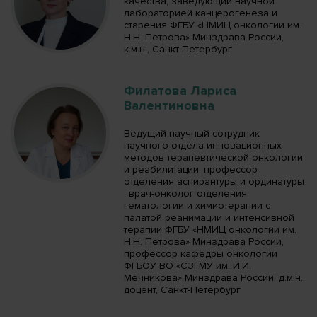
качества, заведующий научной
лабораторией канцерогенеза и
старения ФГБУ «НМИЦ онкологии им.
Н.Н. Петрова» Минздрава России,
к.м.н., Санкт-Петербург
Филатова Лариса
Валентиновна
Ведущий научный сотрудник
научного отдела инновационных
методов терапевтической онкологии
и реабилитации, профессор
отделения аспирантуры и ординатуры
, врач-онколог отделения
гематологии и химиотерапии с
палатой реанимации и интенсивной
терапии ФГБУ «НМИЦ онкологии им.
Н.Н. Петрова» Минздрава России,
профессор кафедры онкологии
ФГБОУ ВО «СЗГМУ им. И.И.
Мечникова» Минздрава России, д.м.н.,
доцент, Санкт-Петербург