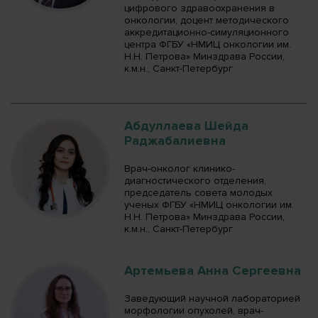
цифрового здравоохранения в
онкологии, доцент методического
аккредитационно-симуляционного
центра ФГБУ «НМИЦ онкологии им.
Н.Н. Петрова» Минздрава России,
к.м.н., Санкт-Петербург
Абдуллаева Шейда
Раджабалиевна
Врач-онколог клинико-
диагностического отделения,
председатель совета молодых
ученых ФГБУ «НМИЦ онкологии им.
Н.Н. Петрова» Минздрава России,
к.м.н., Санкт-Петербург
Артемьева Анна Сергеевна
Заведующий научной лабораторией
морфологии опухолей, врач-