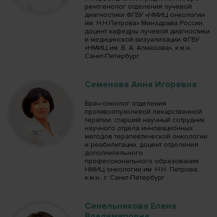
рентгенолог отделения лучевой
диагностики ФГБУ «НМИЦ онкологии
им. Н.Н.Петрова» Минздрава России,
доцент кафедры лучевой диагностики
и медицинской визуализации ФГБУ
«НМИЦ им. В. А. Алмазова», к.м.н.,
Санкт-Петербург
Семенова Анна Игоревна
Врач-онколог отделения
противоопухолевой лекарственной
терапии, старший научный сотрудник
научного отдела инновационных
методов терапевтической онкологии
и реабилитации, доцент отделения
дополнительного
профессионального образования
НМИЦ онкологии им. Н.Н. Петрова,
к.м.н., г. Санкт-Петербург
Синельникова Елена
Владимировна