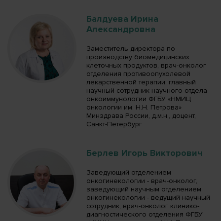
Балдуева Ирина
Александровна
Заместитель директора по
производству биомедицинских
клеточных продуктов, врач-онколог
отделения противоопухолевой
лекарственной терапии, главный
научный сотрудник научного отдела
онкоиммунологии ФГБУ «НМИЦ
онкологии им. Н.Н. Петрова»
Минздрава России, д.м.н., доцент,
Санкт-Петербург
Берлев Игорь Викторович
Заведующий отделением
онкогинекологии - врач-онколог,
заведующий научным отделением
онкогинекологии - ведущий научный
сотрудник, врач-онколог клинико-
диагностического отделения ФГБУ