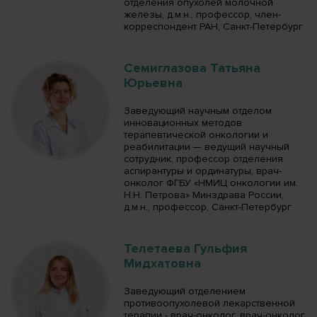
отделения опухолей молочной
железы, д.м.н., профессор, член-
корреспондент РАН, Санкт-Петербург
Семиглазова Татьяна
Юрьевна
Заведующий научным отделом
инновационных методов
терапевтической онкологии и
реабилитации — ведущий научный
сотрудник, профессор отделения
аспирантуры и ординатуры, врач-
онколог ФГБУ «НМИЦ онкологии им.
Н.Н. Петрова» Минздрава России,
д.м.н., профессор, Санкт-Петербург
Телетаева Гульфия
Мидхатовна
Заведующий отделением
противоопухолевой лекарственной
терапии - врач-онколог, врач-онколог