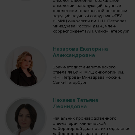
онколог отделения торакальной
онкологии, заведующий научным
отделением торакальной онкологии -
ведущий научный сотрудник ФГБУ
«НМИЦ онкологии им. Н.Н. Петрова»
Минздрава России, д.м.н., член-
корреспондент РАН, Санкт-Петербург
Назарова Екатерина
Александровна
Врач-методист аналитического
отдела ФГБУ «НМИЦ онкологии им.
Н.Н. Петрова» Минздрава России,
Санкт-Петербург
Нехаева Татьяна
Леонидовна
Начальник производственного
отдела, врач клинической
лабораторной диагностики отделения
лабораторной диагностики,