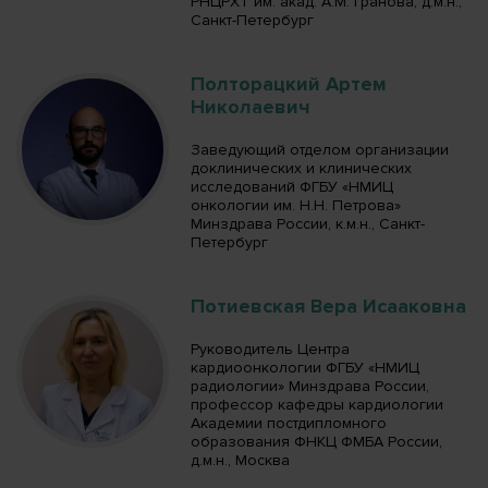
РНЦРХТ им. акад. А.М. Гранова, д.м.н.,
Санкт-Петербург
Полторацкий Артем
Николаевич
Заведующий отделом организации
доклинических и клинических
исследований ФГБУ «НМИЦ
онкологии им. Н.Н. Петрова»
Минздрава России, к.м.н., Санкт-
Петербург
Потиевская Вера Исааковна
Руководитель Центра
кардиоонкологии ФГБУ «НМИЦ
радиологии» Минздрава России,
профессор кафедры кардиологии
Академии постдипломного
образования ФНКЦ ФМБА России,
д.м.н., Москва