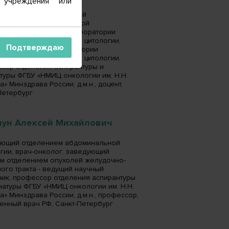
 учреждения или
 секретарь, заведующий
торией-врач клинической
торной диагностики лаборатории
яционной морфологии и цитологии,
Подтверждаю
патологоанатом лаборатории
яционной морфологии и цитологии,
сор отделения аспирантуры и
туры ФГБУ «НМИЦ онкологии им. Н.Н.
» Минздрава России, д.м.н., доцент,
Петербург
чун Алексей Михайлович
ющий отделением абдоминальной
гии, врач-онколог, заведующий
м отделением опухолей желудочно-
ого тракта - ведущий научный
ник, профессор отделения аспирантуры
натуры ФГБУ «НМИЦ онкологии им. Н.Н.
а» Минздрава России, д.м.н., профессор,
енный врач РФ, Санкт-Петербург