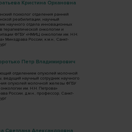
ратьева Кристина Орхановна
нский психолог отделения ранней
нской реабилитации, научный
ник научного отдела инновационных
в терапевтической онкологии и
итации ФГБУ «НМИЦ онкологии им. Н.Н.
» Минздрава России, к.м.н., Санкт-
ург
оротько Петр Владимирович
ющий отделением опухолей молочной
, ведущий научный сотрудник научного
ния опухолей молочной железы ФГБУ
онкологии им. Н.Н. Петрова»
ва России, д.м.н., профессор, Санкт-
ург
ва Светлана Александровна