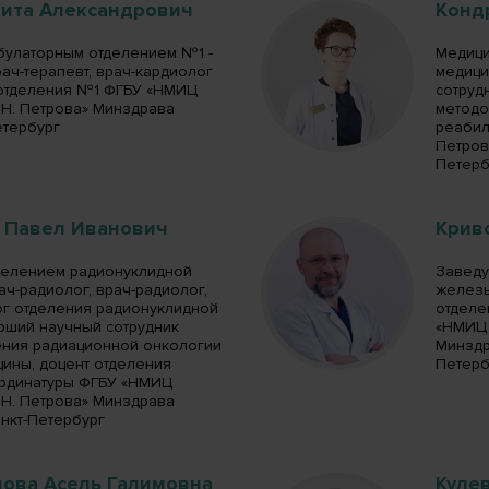
кита Александрович
Конд
улаторным отделением №1 -
Медици
рач-терапевт, врач-кардиолог
медици
отделения №1 ФГБУ «НМИЦ
сотруд
.Н. Петрова» Минздрава
методо
етербург
реабил
Петрова
Петерб
 Павел Иванович
Крив
делением радионуклидной
Заведу
рач-радиолог, врач-радиолог,
железы
ог отделения радионуклидной
отделе
арший научный сотрудник
«НМИЦ 
ения радиационной онкологии
Минздра
цины, доцент отделения
Петерб
ординатуры ФГБУ «НМИЦ
.Н. Петрова» Минздрава
Санкт-Петербург
нова Асель Галимовна
Куле