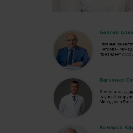
Беляев Але
Главный внешта
Петрова» Минзд
президент Ассоц
Багненко С
Заместитель ди
научный сотрудн
Минздрава Росси
Комаров Юр