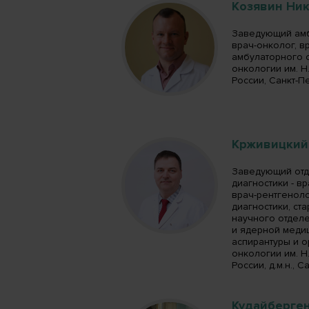
Козявин Ни
Заведующий амб
врач-онколог, в
амбулаторного 
онкологии им. Н
России, Санкт-П
Крживицкий
Заведующий от
диагностики - в
врач-рентгенол
диагностики, ст
научного отдел
и ядерной меди
аспирантуры и 
онкологии им. Н
России, д.м.н., 
Кудайберге