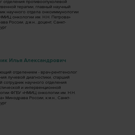
г отделения противоопухолевой
твенной терапии, главный научный
ник научного отдела онкоиммунологии
НМИЦ онкологии им. Н.Н. Петрова»
ва России, д.м.н., доцент, Санкт-
ург
вик Илья Александрович
ющий отделением - врач-рентгенолог
ния лучевой диагностики, старший
й сотрудник научного отделения
стической и интервенционной
огии ФГБУ «НМИЦ онкологии им. Н.Н.
» Минздрава России, к.м.н., Санкт-
ург