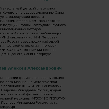
й внештатный детский специалист
г Комитета по здравоохранению Санкт-
урга, заведующий детским
гическим отделением - врач-детский
г, ведущий научный сотрудник научного
 инновационных методов
втической онкологии и реабилитации
НМИЦ онкологии им. Н.Н. Петрова»
ава России, заведующий кафедрой
гии, детской онкологии и лучевой
и ФГБОУ ВО СПбГПМУ Минздрава
 д.м.н., доцент, Санкт-Петербург
лев Алексей Александрович
линический фармаколог, врач-методист
 по организационно-методической
 с регионами ФГБУ «НМИЦ онкологии
Н. Петрова» Минздрава России, доцент
ы клинической фармакологии и
тельной медицины ФГБОУ ВО ПСПбГМУ
. Павлова Минздрава России, к.м.н.,
Петербург