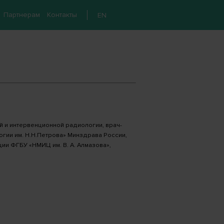
Партнерам
Контакты
EN
й и интервенционной радиологии, врач-
гии им. Н.Н.Петрова» Минздрава России,
и ФГБУ «НМИЦ им. В. А. Алмазова»,