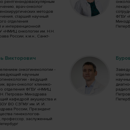
 по рентгенэндоваскулярным
онколо
ечению, врач-онколог
лекарс
генохирургических методов
сотруд
ечения, старший научный
ФГБУ «
ного отделения
Минздра
й и интервенционной
Петерб
У «НМИЦ онкологии им. Н.Н.
ва России, к.м.н., Санкт-
рь Викторович
Буро
елением онкогинекологии -
Заведу
заведующий научным
отделе
огинекологии - ведущий
научны
ик, врач-онколог клинико-
диагно
го отделения ФГБУ «НМИЦ
радиол
.Н. Петрова» Минздрава
Петрова
ющий кафедрой акушерства и
Петерб
ОУ ВО СЗГМУ им. И. И.
драва России, Президент
щества гинекологов-
н, профессор, заслуженный
Петербург