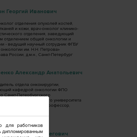
он Георгий Иванович
нколог отделения опухолей костей,
 тканей и кожи, врач-онколог клинико-
стического отделения, заведующий
м отделением общей онкологии и
ии - ведущий научный сотрудник ФГБУ
онкологии им. Н.Н. Петрова»
ва России, д.м.н., Санкт-Петербург
ренко Александр Анатольевич
дитель отдела онкохирургии,
ующий кафедрой онкологии ФПО
о Санкт-Петербургского
рственного медицинского университета
д. И.П. Павлова, д.м.н., профессор,
Петербург
о для работников
сь дипломированным
цов Александр Олегович