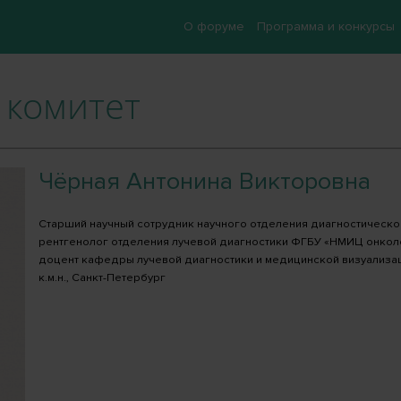
О форуме
Программа и конкурсы
комитет
Чёрная Антонина Викторовна
Старший научный сотрудник научного отделения диагностическо
рентгенолог отделения лучевой диагностики ФГБУ «НМИЦ онколо
доцент кафедры лучевой диагностики и медицинской визуализаци
к.м.н., Санкт-Петербург