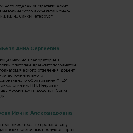
учного отделения стратегических
т методического аккредитационно-
, к.м.н., Санкт-Петербург
мьева Анна Сергеевна
ющий научной лабораторией
огии опухолей, врач-патологоанатом
гоанатомического отделения, доцент
ния дополнительного
сионального образования ФГБУ
онкологии им. Н.Н. Петрова»
ва России, к.м.н., доцент, г. Санкт-
ург
уева Ирина Александровна
итель директора по производству
ицинских клеточных продуктов, врач-