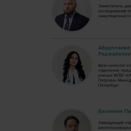
Заместитель ди
исследований о
симуляционного 
Абдуллаева
Раджабалие
Врач-онколог к
отделения, пре
ученых ФГБУ «Н
Петрова» Минздра
Петербург
Балахнин П
Заведующий от
рентгенохирурги