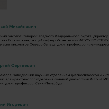
ксей Михайлович
тный онколог Северо-Западного Федерального округа, директор 
рава России, заведующий кафедрой онкологии ФГБОУ ВО СЗГМУ и
иации онкологов Северо-Запада, д.м.н., профессор, член-коррес
ергей Сергеевич
ректора, заведующий научным отделением диагностической и инт
ик, врач-рентгенолог отделения лучевой диагностики ФГБУ «НМИЦ
и, д.м.н., профессор, Санкт-Петербург
ий Игоревич