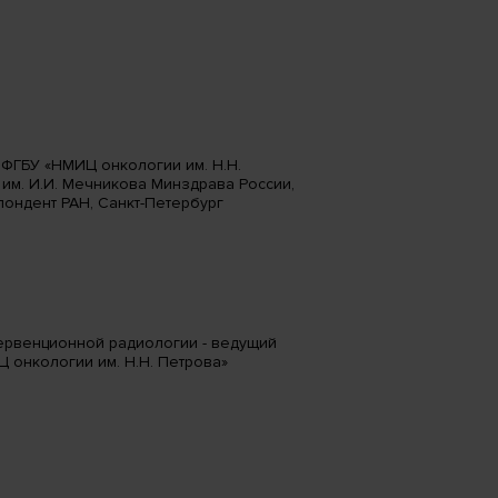
ФГБУ «НМИЦ онкологии им. Н.Н.
м. И.И. Мечникова Минздрава России,
пондент РАН, Санкт-Петербург
ервенционной радиологии - ведущий
 онкологии им. Н.Н. Петрова»