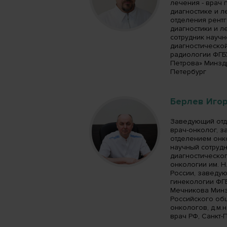
лечения - врач
диагностике и л
отделения рент
диагностики и л
сотрудник науч
диагностическо
радиологии ФГБ
Петрова» Минздра
Петербург
Берлев Иго
Заведующий отд
врач-онколог, 
отделением онк
научный сотрудн
диагностическо
онкологии им. Н
России, заведу
гинекологии ФГБ
Мечникова Минз
Российского об
онкологов, д.м.
врач РФ, Санкт-