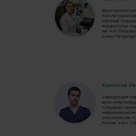
Врач-патологоа
патологоанатом
научный сотруд
морфологии опу
им. Н.Н. Петрова
Санкт-Петербур
Курносов И
Заведующий отд
врач-нейрохирур
сотрудник науч
нейроонкологии
онкологии им. Н
России, к.м.н., 