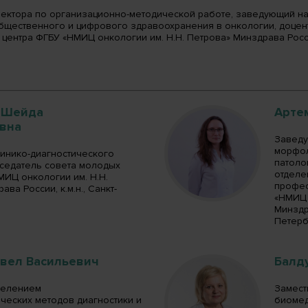
ректора по организационно-методической работе, заведующий на
бщественного и цифрового здравоохранения в онкологии, доцен
центра ФГБУ «НМИЦ онкологии им. Н.Н. Петрова» Минздрава России
 Шейда
Арте
вна
Заведу
морфол
линико-диагностического
патоло
дседатель совета молодых
отделе
МИЦ онкологии им. Н.Н.
профес
ва России, к.м.н., Санкт-
«НМИЦ 
Минздра
Петерб
авел Васильевич
Балд
делением
Замест
ческих методов диагностики и
биомед