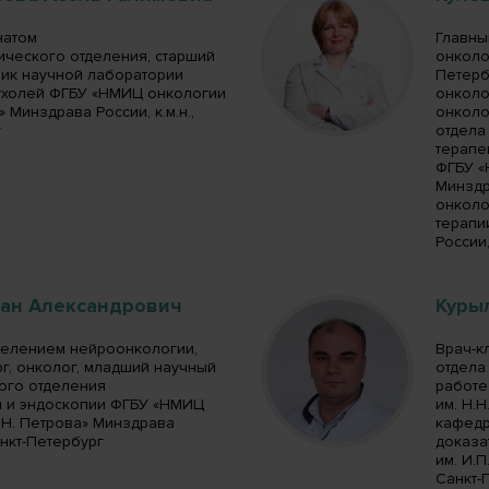
натом
Главны
ического отделения, старший
онколо
ник научной лаборатории
Петерб
холей ФГБУ «НМИЦ онкологии
онколо
» Минздрава России, к.м.н.,
онколо
г
отдела
терапе
ФГБУ «
Минздр
онколо
терапи
России,
ван Александрович
Куры
елением нейроонкологии,
Врач-к
г, онколог, младший научный
отдела
ного отделения
работе
 и эндоскопии ФГБУ «НМИЦ
им. Н.
.Н. Петрова» Минздрава
кафедр
Санкт-Петербург
доказа
им. И.П
Санкт-