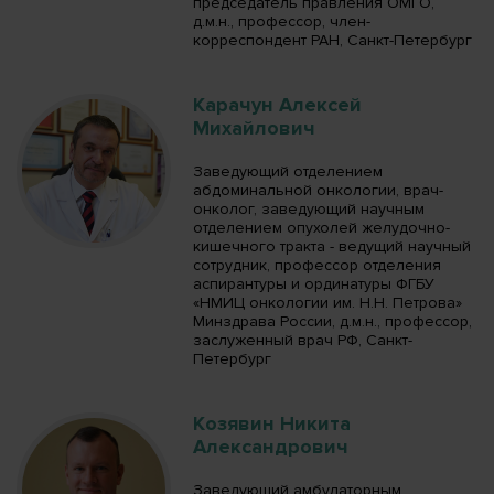
председатель правления ОМГО,
д.м.н., профессор, член-
корреспондент РАН, Санкт-Петербург
Карачун Алексей
Михайлович
Заведующий отделением
абдоминальной онкологии, врач-
онколог, заведующий научным
отделением опухолей желудочно-
кишечного тракта - ведущий научный
сотрудник, профессор отделения
аспирантуры и ординатуры ФГБУ
«НМИЦ онкологии им. Н.Н. Петрова»
Минздрава России, д.м.н., профессор,
заслуженный врач РФ, Санкт-
Петербург
Козявин Никита
Александрович
Заведующий амбулаторным