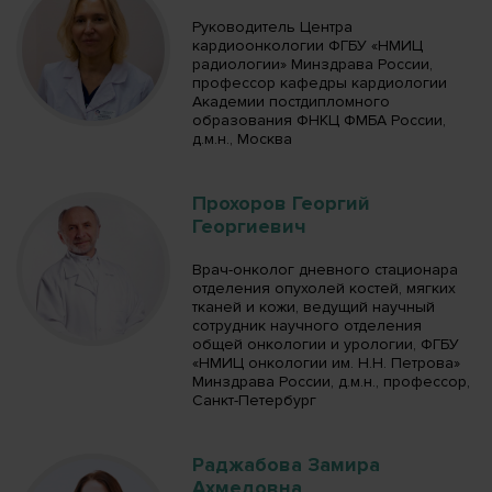
Руководитель Центра
кардиоонкологии ФГБУ «НМИЦ
радиологии» Минздрава России,
профессор кафедры кардиологии
Академии постдипломного
образования ФНКЦ ФМБА России,
д.м.н., Москва
Прохоров Георгий
Георгиевич
Врач-онколог дневного стационара
отделения опухолей костей, мягких
тканей и кожи, ведущий научный
сотрудник научного отделения
общей онкологии и урологии, ФГБУ
«НМИЦ онкологии им. Н.Н. Петрова»
Минздрава России, д.м.н., профессор,
Санкт-Петербург
Раджабова Замира
Ахмедовна