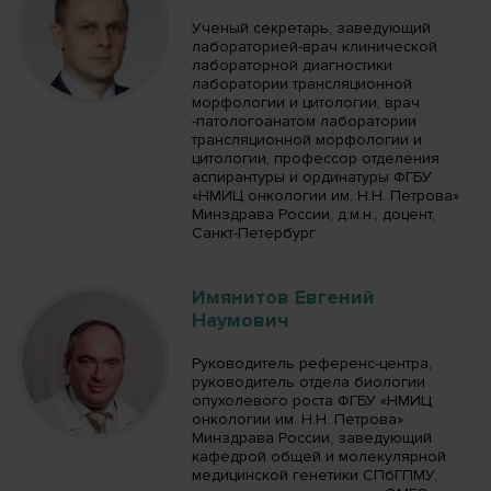
Ученый секретарь, заведующий
лабораторией-врач клинической
лабораторной диагностики
лаборатории трансляционной
морфологии и цитологии, врач
-патологоанатом лаборатории
трансляционной морфологии и
цитологии, профессор отделения
аспирантуры и ординатуры ФГБУ
«НМИЦ онкологии им. Н.Н. Петрова»
Минздрава России, д.м.н., доцент,
Санкт-Петербург
Имянитов Евгений
Наумович
Руководитель референс-центра,
руководитель отдела биологии
опухолевого роста ФГБУ «НМИЦ
онкологии им. Н.Н. Петрова»
Минздрава России, заведующий
кафедрой общей и молекулярной
медицинской генетики СПбГПМУ,