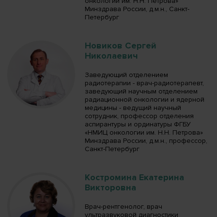
онкологии им. Н.Н. Петрова»
Минздрава России, д.м.н., Санкт-
Петербург
Новиков Сергей
Николаевич
Заведующий отделением
радиотерапии - врач-радиотерапевт,
заведующий научным отделением
радиационной онкологии и ядерной
медицины - ведущий научный
сотрудник, профессор отделения
аспирантуры и ординатуры ФГБУ
«НМИЦ онкологии им. Н.Н. Петрова»
Минздрава России, д.м.н., профессор,
Санкт-Петербург
Костромина Екатерина
Викторовна
Врач-рентгенолог, врач
ультразвуковой диагностики