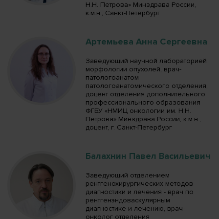
Н.Н. Петрова» Минздрава России,
к.м.н., Санкт-Петербург
Артемьева Анна Сергеевна
Заведующий научной лабораторией
морфологии опухолей, врач-
патологоанатом
патологоанатомического отделения,
доцент отделения дополнительного
профессионального образования
ФГБУ «НМИЦ онкологии им. Н.Н.
Петрова» Минздрава России, к.м.н.,
доцент, г. Санкт-Петербург
Балахнин Павел Васильевич
Заведующий отделением
рентгенохирургических методов
диагностики и лечения - врач по
рентгенэндоваскулярным
диагностике и лечению, врач-
онколог отделения