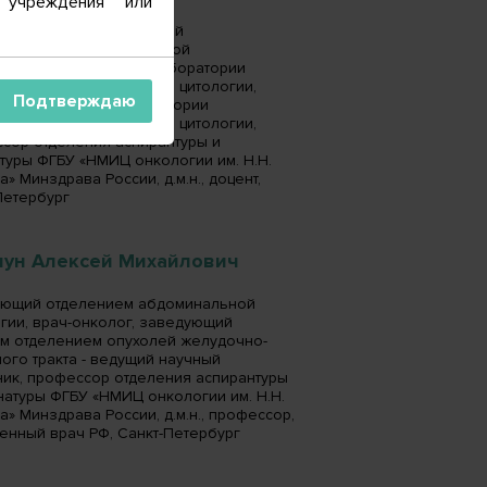
 учреждения или
 секретарь, заведующий
торией-врач клинической
торной диагностики лаборатории
яционной морфологии и цитологии,
Подтверждаю
патологоанатом лаборатории
яционной морфологии и цитологии,
сор отделения аспирантуры и
туры ФГБУ «НМИЦ онкологии им. Н.Н.
» Минздрава России, д.м.н., доцент,
Петербург
чун Алексей Михайлович
ющий отделением абдоминальной
гии, врач-онколог, заведующий
м отделением опухолей желудочно-
ого тракта - ведущий научный
ник, профессор отделения аспирантуры
натуры ФГБУ «НМИЦ онкологии им. Н.Н.
а» Минздрава России, д.м.н., профессор,
енный врач РФ, Санкт-Петербург