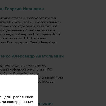
он Георгий Иванович
нколог отделения опухолей костей,
 тканей и кожи, врач-онколог клинико-
стического отделения, заведующий
м отделением общей онкологии и
ии - ведущий научный сотрудник ФГБУ
онкологии им. Н.Н. Петрова»
ва России, д.м.н., Санкт-Петербург
ренко Александр Анатольевич
дитель отдела онкохирургии,
ующий кафедрой онкологии ФПО
о Санкт-Петербургского
рственного медицинского университета
д. И.П. Павлова, д.м.н., профессор,
Петербург
о для работников
сь дипломированным
цов Александр Олегович