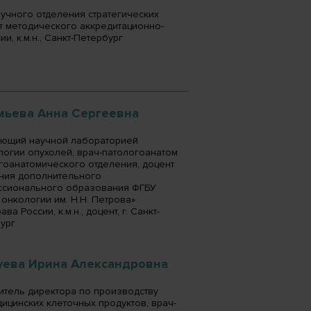
учного отделения стратегических
т методического аккредитационно-
, к.м.н., Санкт-Петербург
мьева Анна Сергеевна
ющий научной лабораторией
огии опухолей, врач-патологоанатом
гоанатомического отделения, доцент
ния дополнительного
сионального образования ФГБУ
онкологии им. Н.Н. Петрова»
ва России, к.м.н., доцент, г. Санкт-
ург
уева Ирина Александровна
итель директора по производству
ицинских клеточных продуктов, врач-