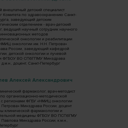
й внештатный детский специалист
г Комитета по здравоохранению Санкт-
урга, заведующий детским
гическим отделением - врач-детский
г, ведущий научный сотрудник научного
 инновационных методов
втической онкологии и реабилитации
НМИЦ онкологии им. Н.Н. Петрова»
ава России, заведующий кафедрой
гии, детской онкологии и лучевой
и ФГБОУ ВО СПбГПМУ Минздрава
 д.м.н., доцент, Санкт-Петербург
лев Алексей Александрович
линический фармаколог, врач-методист
 по организационно-методической
 с регионами ФГБУ «НМИЦ онкологии
Н. Петрова» Минздрава России, доцент
ы клинической фармакологии и
тельной медицины ФГБОУ ВО ПСПбГМУ
. Павлова Минздрава России, к.м.н.,
Петербург