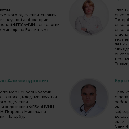
натом
Главны
ического отделения, старший
онколо
ник научной лаборатории
Петерб
холей ФГБУ «НМИЦ онкологии
онколо
» Минздрава России, к.м.н.,
онколо
г
отдела
терапе
ФГБУ «
Минздр
онколо
терапи
России,
ван Александрович
Куры
елением нейроонкологии,
Врач-к
г, онколог, младший научный
отдела
ного отделения
работе
 и эндоскопии ФГБУ «НМИЦ
им. Н.
.Н. Петрова» Минздрава
кафедр
Санкт-Петербург
доказа
им. И.П
Санкт-