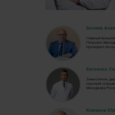
Беляев Але
Главный внешта
Петрова» Минзд
президент Ассоц
Багненко С
Заместитель ди
научный сотрудн
Минздрава Росси
Комаров Юр