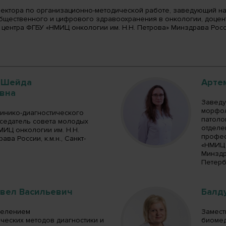
ректора по организационно-методической работе, заведующий на
бщественного и цифрового здравоохранения в онкологии, доцен
центра ФГБУ «НМИЦ онкологии им. Н.Н. Петрова» Минздрава России
 Шейда
Арте
вна
Заведу
морфол
линико-диагностического
патоло
дседатель совета молодых
отделе
МИЦ онкологии им. Н.Н.
профес
ва России, к.м.н., Санкт-
«НМИЦ 
Минздра
Петерб
авел Васильевич
Балд
делением
Замест
ческих методов диагностики и
биомед