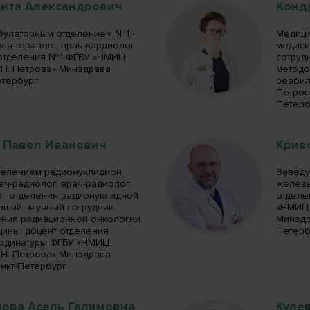
кита Александрович
Конд
улаторным отделением №1 -
Медици
рач-терапевт, врач-кардиолог
медици
отделения №1 ФГБУ «НМИЦ
сотруд
.Н. Петрова» Минздрава
методо
етербург
реабил
Петрова
Петерб
 Павел Иванович
Крив
делением радионуклидной
Заведу
рач-радиолог, врач-радиолог,
железы
ог отделения радионуклидной
отделе
арший научный сотрудник
«НМИЦ 
ения радиационной онкологии
Минздра
цины, доцент отделения
Петерб
ординатуры ФГБУ «НМИЦ
.Н. Петрова» Минздрава
Санкт-Петербург
нова Асель Галимовна
Куле