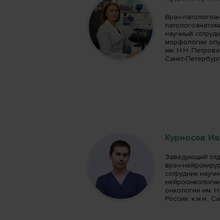
Врач-патологоа
патологоанатом
научный сотруд
морфологии опу
им. Н.Н. Петрова
Санкт-Петербур
Курносов И
Заведующий отд
врач-нейрохирур
сотрудник науч
нейроонкологии
онкологии им. Н
России, к.м.н., 