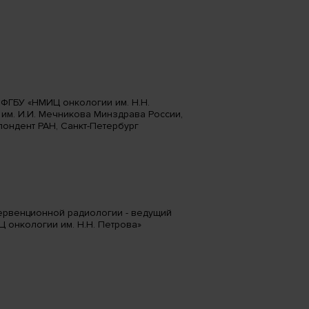
ФГБУ «НМИЦ онкологии им. Н.Н.
м. И.И. Мечникова Минздрава России,
пондент РАН, Санкт-Петербург
ервенционной радиологии - ведущий
 онкологии им. Н.Н. Петрова»