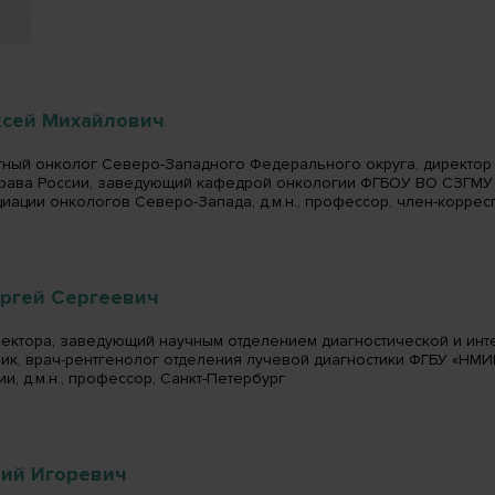
ксей Михайлович
тный онколог Северо-Западного Федерального округа, директор 
рава России, заведующий кафедрой онкологии ФГБОУ ВО СЗГМУ и
иации онкологов Северо-Запада, д.м.н., профессор, член-коррес
ергей Сергеевич
ректора, заведующий научным отделением диагностической и инт
ик, врач-рентгенолог отделения лучевой диагностики ФГБУ «НМИЦ
и, д.м.н., профессор, Санкт-Петербург
ий Игоревич