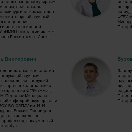
 по рентгенэндоваскулярным
онколо
ечению, врач-онколог
лекарс
генохирургических методов
сотруд
ечения, старший научный
ФГБУ «
ного отделения
Минздра
й и интервенционной
Петерб
У «НМИЦ онкологии им. Н.Н.
ва России, к.м.н., Санкт-
рь Викторович
Буро
елением онкогинекологии -
Заведу
заведующий научным
отделе
огинекологии - ведущий
научны
ик, врач-онколог клинико-
диагно
го отделения ФГБУ «НМИЦ
радиол
.Н. Петрова» Минздрава
Петрова
ющий кафедрой акушерства и
Петерб
ОУ ВО СЗГМУ им. И. И.
драва России, Президент
щества гинекологов-
н, профессор, заслуженный
Петербург