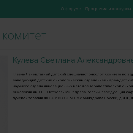
О форуме
Программа и конкурсы
комитет
Кулева Светлана Александровн
Главный внештатный детский специалист онколог Комитета по з
заведующий детским онкологическим отделением - врач-детский
научного отдела инновационных методов терапевтической онко
онкологии им. Н.Н. Петрова» Минздрава России, заведующий ка
лучевой терапии ФГБОУ ВО СПбГПМУ Минздрава России, д.м.н., д