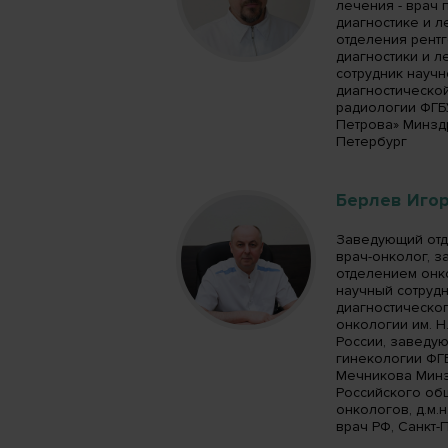
лечения - врач
диагностике и л
отделения рент
диагностики и л
сотрудник науч
диагностическо
радиологии ФГБ
Петрова» Минздра
Петербург
Берлев Иго
Заведующий отд
врач-онколог, 
отделением онк
научный сотрудн
диагностическо
онкологии им. Н
России, заведу
гинекологии ФГБ
Мечникова Минз
Российского об
онкологов, д.м.
врач РФ, Санкт-