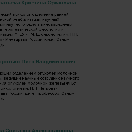
ратьева Кристина Орхановна
нский психолог отделения ранней
нской реабилитации, научный
ник научного отдела инновационных
в терапевтической онкологии и
итации ФГБУ «НМИЦ онкологии им. Н.Н.
» Минздрава России, к.м.н., Санкт-
ург
оротько Петр Владимирович
ющий отделением опухолей молочной
, ведущий научный сотрудник научного
ния опухолей молочной железы ФГБУ
онкологии им. Н.Н. Петрова»
ва России, д.м.н., профессор, Санкт-
ург
ва Светлана Александровна