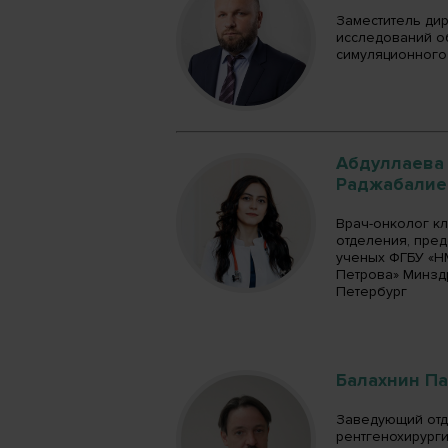
Заместитель ди
исследований о
симуляционного 
Абдуллаева
Раджабалие
Врач-онколог к
отделения, пре
ученых ФГБУ «Н
Петрова» Минздра
Петербург
Балахнин П
Заведующий от
рентгенохирурги