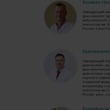
Козявин Ни
Заведующий амб
врач-онколог, в
амбулаторного 
онкологии им. Н
России, Санкт-П
Крживицкий
Заведующий от
диагностики - в
врач-рентгенол
диагностики, ст
научного отдел
и ядерной меди
аспирантуры и 
онкологии им. Н
России, д.м.н., 
Кудайберге