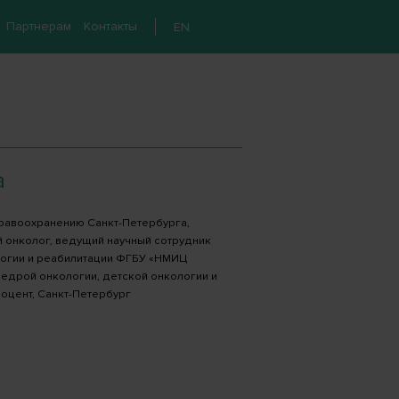
Партнерам
Контакты
EN
а
дравоохранению Санкт-Петербурга,
 онколог, ведущий научный сотрудник
логии и реабилитации ФГБУ «НМИЦ
федрой онкологии, детской онкологии и
оцент, Санкт-Петербург