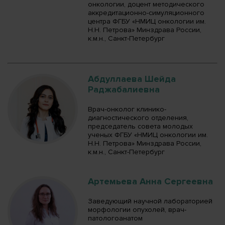
онкологии, доцент методического
аккредитационно-симуляционного
центра ФГБУ «НМИЦ онкологии им.
Н.Н. Петрова» Минздрава России,
к.м.н., Санкт-Петербург
Абдуллаева Шейда
Раджабалиевна
Врач-онколог клинико-
диагностического отделения,
председатель совета молодых
ученых ФГБУ «НМИЦ онкологии им.
Н.Н. Петрова» Минздрава России,
к.м.н., Санкт-Петербург
Артемьева Анна Сергеевна
Заведующий научной лабораторией
морфологии опухолей, врач-
патологоанатом