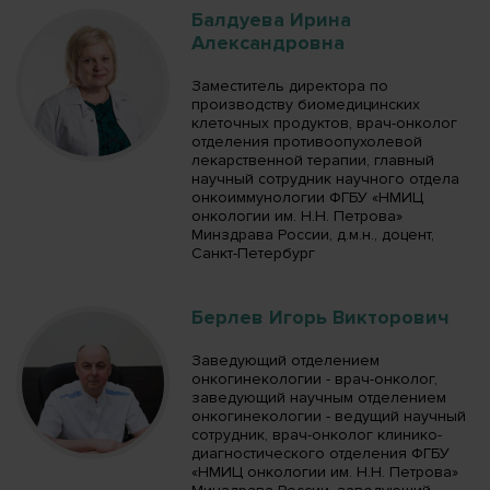
Балдуева Ирина
Александровна
Заместитель директора по
производству биомедицинских
клеточных продуктов, врач-онколог
отделения противоопухолевой
лекарственной терапии, главный
научный сотрудник научного отдела
онкоиммунологии ФГБУ «НМИЦ
онкологии им. Н.Н. Петрова»
Минздрава России, д.м.н., доцент,
Санкт-Петербург
Берлев Игорь Викторович
Заведующий отделением
онкогинекологии - врач-онколог,
заведующий научным отделением
онкогинекологии - ведущий научный
сотрудник, врач-онколог клинико-
диагностического отделения ФГБУ
«НМИЦ онкологии им. Н.Н. Петрова»