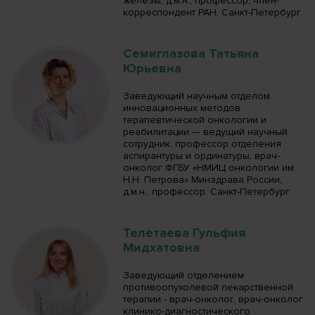
железы, д.м.н., профессор, член-
корреспондент РАН, Санкт-Петербург
Семиглазова Татьяна
Юрьевна
Заведующий научным отделом
инновационных методов
терапевтической онкологии и
реабилитации — ведущий научный
сотрудник, профессор отделения
аспирантуры и ординатуры, врач-
онколог ФГБУ «НМИЦ онкологии им.
Н.Н. Петрова» Минздрава России,
д.м.н., профессор, Санкт-Петербург
Телетаева Гульфия
Мидхатовна
Заведующий отделением
противоопухолевой лекарственной
терапии - врач-онколог, врач-онколог
клинико-диагностического