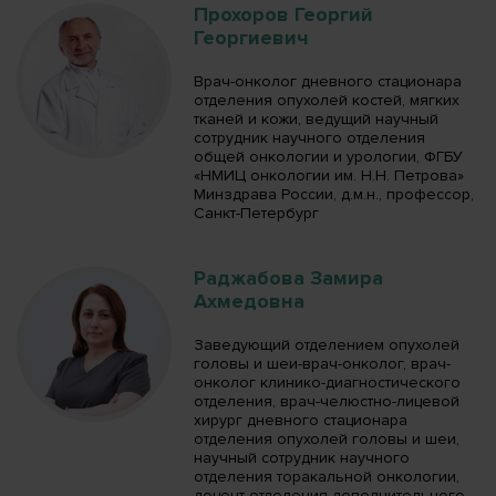
Прохоров Георгий
Георгиевич
Врач-онколог дневного стационара
отделения опухолей костей, мягких
тканей и кожи, ведущий научный
сотрудник научного отделения
общей онкологии и урологии, ФГБУ
«НМИЦ онкологии им. Н.Н. Петрова»
Минздрава России, д.м.н., профессор,
Санкт-Петербург
Раджабова Замира
Ахмедовна
Заведующий отделением опухолей
головы и шеи-врач-онколог, врач-
онколог клинико-диагностического
отделения, врач-челюстно-лицевой
хирург дневного стационара
отделения опухолей головы и шеи,
научный сотрудник научного
отделения торакальной онкологии,
доцент отделения дополнительного