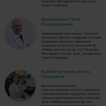
Петрова» Минздрава России, д.м.н.,
Санкт-Петербург
Криворотько Петр
Владимирович
Заведующий отделением опухолей
молочной железы, ведущий научный
сотрудник научного отделения
опухолей молочной железы ФГБУ
«НМИЦ онкологии им. Н.Н. Петрова»
Минздрава России, д.м.н., профессор,
Санкт-Петербург
Кудайбергенова Асель
Галимовна
Врач-патологоанатом
патологоанатомического отделения,
старший научный сотрудник научной
лаборатории морфологии опухолей
ФГБУ «НМИЦ онкологии им. Н.Н.
Петрова» Минздрава России, к.м.н.,