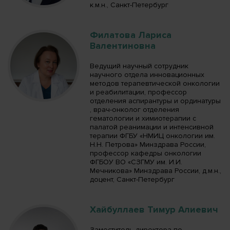
к.м.н., Санкт-Петербург
Филатова Лариса
Валентиновна
Ведущий научный сотрудник
научного отдела инновационных
методов терапевтической онкологии
и реабилитации, профессор
отделения аспирантуры и ординатуры
, врач-онколог отделения
гематологии и химиотерапии с
палатой реанимации и интенсивной
терапии ФГБУ «НМИЦ онкологии им.
Н.Н. Петрова» Минздрава России,
профессор кафедры онкологии
ФГБОУ ВО «СЗГМУ им. И.И.
Мечникова» Минздрава России, д.м.н.,
доцент, Санкт-Петербург
Хайбуллаев Тимур Алиевич
Заместитель директора по