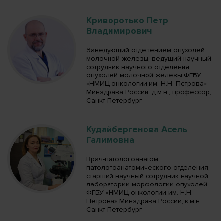
Криворотько Петр
Владимирович
Заведующий отделением опухолей
молочной железы, ведущий научный
сотрудник научного отделения
опухолей молочной железы ФГБУ
«НМИЦ онкологии им. Н.Н. Петрова»
Минздрава России, д.м.н., профессор,
Санкт-Петербург
Кудайбергенова Асель
Галимовна
Врач-патологоанатом
патологоанатомического отделения,
старший научный сотрудник научной
лаборатории морфологии опухолей
ФГБУ «НМИЦ онкологии им. Н.Н.
Петрова» Минздрава России, к.м.н.,
Санкт-Петербург