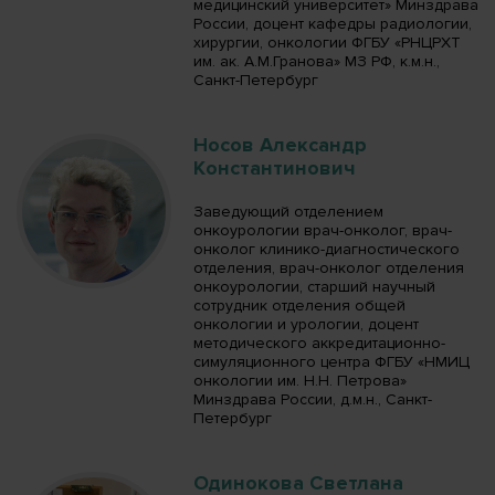
медицинский университет» Минздрава
России, доцент кафедры радиологии,
хирургии, онкологии ФГБУ «РНЦРХТ
им. ак. А.М.Гранова» МЗ РФ, к.м.н.,
Санкт-Петербург
Носов Александр
Константинович
Заведующий отделением
онкоурологии врач-онколог, врач-
онколог клинико-диагностического
отделения, врач-онколог отделения
онкоурологии, старший научный
сотрудник отделения общей
онкологии и урологии, доцент
методического аккредитационно-
симуляционного центра ФГБУ «НМИЦ
онкологии им. Н.Н. Петрова»
Минздрава России, д.м.н., Санкт-
Петербург
Одинокова Светлана