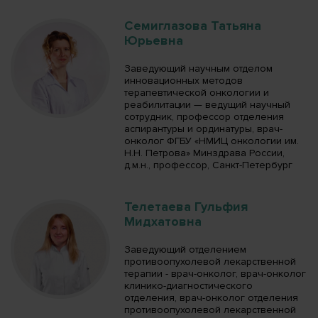
Семиглазова Татьяна
Юрьевна
Заведующий научным отделом
инновационных методов
терапевтической онкологии и
реабилитации — ведущий научный
сотрудник, профессор отделения
аспирантуры и ординатуры, врач-
онколог ФГБУ «НМИЦ онкологии им.
Н.Н. Петрова» Минздрава России,
д.м.н., профессор, Санкт-Петербург
Телетаева Гульфия
Мидхатовна
Заведующий отделением
противоопухолевой лекарственной
терапии - врач-онколог, врач-онколог
клинико-диагностического
отделения, врач-онколог отделения
противоопухолевой лекарственной