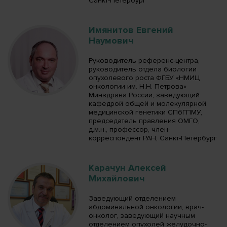
Санкт-Петербург
Имянитов Евгений
Наумович
Руководитель референс-центра,
руководитель отдела биологии
опухолевого роста ФГБУ «НМИЦ
онкологии им. Н.Н. Петрова»
Минздрава России, заведующий
кафедрой общей и молекулярной
медицинской генетики СПбГПМУ,
председатель правления ОМГО,
д.м.н., профессор, член-
корреспондент РАН, Санкт-Петербург
Карачун Алексей
Михайлович
Заведующий отделением
абдоминальной онкологии, врач-
онколог, заведующий научным
отделением опухолей желудочно-