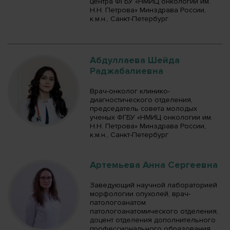
центра ФГБУ «НМИЦ онкологии им.
Н.Н. Петрова» Минздрава России,
к.м.н., Санкт-Петербург
Абдуллаева Шейда
Раджабалиевна
Врач-онколог клинико-
диагностического отделения,
председатель совета молодых
ученых ФГБУ «НМИЦ онкологии им.
Н.Н. Петрова» Минздрава России,
к.м.н., Санкт-Петербург
Артемьева Анна Сергеевна
Заведующий научной лабораторией
морфологии опухолей, врач-
патологоанатом
патологоанатомического отделения,
доцент отделения дополнительного
профессионального образования