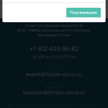
регистрационный взнос возврату не подлежит.
Подтверждаю
Отдел организации мероприятий
ФГБУ «НМИЦ онкологии им. Н.Н. Петрова»
Минздрава России
+7 812 439-95-82
(с 9:00 до 17:00, UTC+3)
Участникам:
event@forum-onco.ru
Партнерам:
sponsor@forum-onco.ru
для СМИ по вопросам информационного сотрудничества