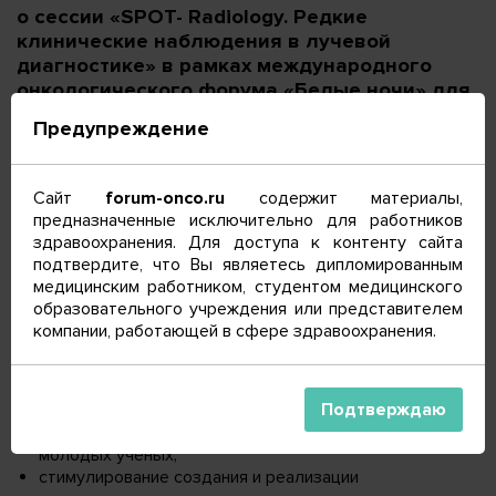
о сессии «SPOT- Radiology. Редкие
клинические наблюдения в лучевой
диагностике» в рамках международного
онкологического форума «Белые ночи» для
ординаторов и врачей по специальностям
Предупреждение
«Рентгенология», «Ультразвуковая
диагностика».
Сайт
forum-onco.ru
содержит материалы,
Цель сессии – поддержка и стимулирование научной
предназначенные исключительно для работников
деятельности, поощрение за научные достижения,
здравоохранения. Для доступа к контенту сайта
вовлечение в инновационную деятельность молодых
подтвердите, что Вы являетесь дипломированным
ученых, путем формирования конкурентной среды.
медицинским работником, студентом медицинского
образовательного учреждения или представителем
Задачи сессии:
компании, работающей в сфере здравоохранения.
выявление и поощрение наиболее творческих
специалистов в целях формирования кадрового
Подтверждаю
резерва;
оценка уровня научной и практической деятельности
молодых ученых;
стимулирование создания и реализации