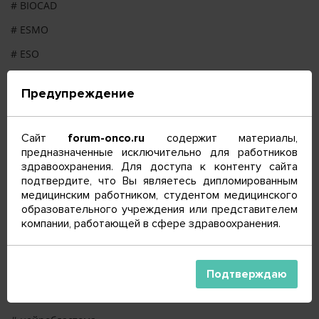
# BIOCAD
# ESMO
# ESO
# ESSO
Предупреждение
# ISPOR
# ONS
Сайт
forum-onco.ru
содержит материалы,
# SPOT
предназначенные исключительно для работников
здравоохранения. Для доступа к контенту сайта
# гериатрия
подтвердите, что Вы являетесь дипломированным
медицинским работником, студентом медицинского
# геронтология
образовательного учреждения или представителем
# грант
компании, работающей в сфере здравоохранения.
# живаястудия
# лучевая терапия
Подтверждаю
# меланома