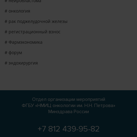
# нейробластома
# онкология
# рак поджелудочной железы
# регистрационный взнос
# Фармэкономика
# форум
# эндохирургия
Отдел организации мероприятий
ФГБУ «НМИЦ онкологии им. Н.Н. Петрова»
Минздрава России
+7 812 439-95-82