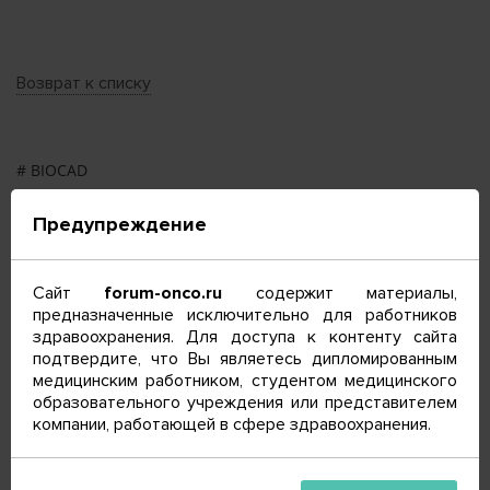
Возврат к списку
# BIOCAD
# EONS
Предупреждение
# ESMO
# ESO
Сайт
forum-onco.ru
содержит материалы,
предназначенные исключительно для работников
# ESSO
здравоохранения. Для доступа к контенту сайта
# ISPOR
подтвердите, что Вы являетесь дипломированным
медицинским работником, студентом медицинского
# ONS
образовательного учреждения или представителем
компании, работающей в сфере здравоохранения.
# SPOT
# ВИЧ