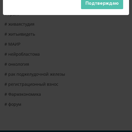
Подтверждаю
# геронтология
# грант
# живаястудия
# житьивидеть
# МАИР
# нейробластома
# онкология
# рак поджелудочной железы
# регистрационный взнос
# Фармэкономика
# форум