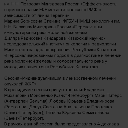
им. Н.Н. Петрова» Минздрава России «Эффективность
гормонотерапии ER+ метастатического РМЖ в
зависимости от линии терапии»
Марина Борисовна Стенина, ФГБУ «НМИЦ онкологии им.
Н.Н. Блохина» Минздрава России «Перспективы
иммунотерапии рака молочной железы»
Диляра Радиковна Кайдарова, Казахский научно-
исследовательский институт онкологии и радиологии
Министерства здравоохранения Республики Казахстан
«Персонализированный подход в диагностике и лечении
рака молочной железы и колоректального рака у
молодых пациентов в Республике Казахстан»
Сессия «Индивидуализация в лекарственном лечении
опухолей ЖКТ»
В президиуме сессии присутствовали: Владимир
Михайлович Моисеенко (Санкт-Петербург), Марк Питерс
(Антверпен, Бельгия), Любовь Юрьевна Владимирова
(Ростов-на- Дону), Светлана Анатольевна Проценко
(Санкт-Петербург), Татьяна Юрьевна Семиглазова
(Санкт-Петербург).
В рамках данной сессии было представлено 4 доклада