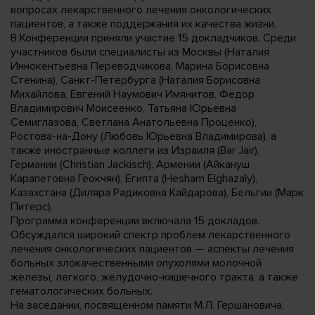
вопросах лекарственного лечения онкологических
пациентов, а также поддержания их качества жизни.
В Конференции приняли участие 15 докладчиков. Среди
участников были специалисты из Москвы (Наталия
Иннокентьевна Переводчикова, Марина Борисовна
Стенина), Санкт-Петербурга (Наталия Борисовна
Михайлова, Евгений Наумович Имянитов, Федор
Владимирович Моисеенко, Татьяна Юрьевна
Семиглазова, Светлана Анатольевна Проценко),
Ростова-на-Дону (Любовь Юрьевна Владимирова), а
также иностранные коллеги из Израиля (Bar Jair),
Германии (Christian Jackisch), Армении (Айкануш
Карапетовна Геокчян), Египта (Hesham Elghazaly),
Казахстана (Диляра Радиковна Кайдарова), Бельгии (Марк
Питерс).
Программа конференции включала 15 докладов.
Обсуждался широкий спектр проблем лекарственного
лечения онкологических пациентов — аспекты лечения
больных злокачественными опухолями молочной
железы, легкого, желудочно-кишечного тракта, а также
гематологических больных.
На заседании, посвященном памяти М.Л. Гершановича,