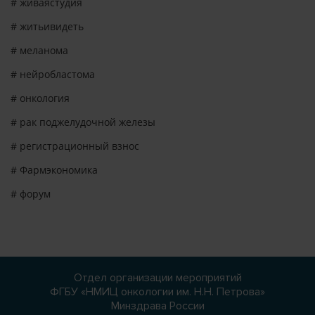
# живаястудия
# житьивидеть
# меланома
# нейробластома
# онкология
# рак поджелудочной железы
# регистрационный взнос
# Фармэкономика
# форум
Отдел организации мероприятий
ФГБУ «НМИЦ онкологии им. Н.Н. Петрова»
Минздрава России