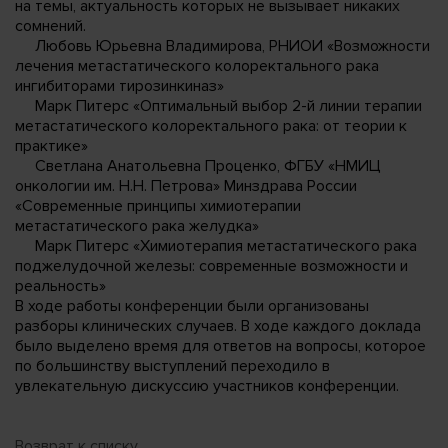
на темы, актуальность которых не вызывает никаких
сомнений.
Любовь Юрьевна Владимирова, РНИОИ «Возможности
лечения метастатического колоректального рака
ингибиторами тирозинкиназ»
Марк Питерс «Оптимальный выбор 2-й линии терапии
метастатического колоректального рака: от теории к
практике»
Светлана Анатольевна Проценко, ФГБУ «НМИЦ
онкологии им. Н.Н. Петрова» Минздрава России
«Современные принципы химиотерапии
метастатического рака желудка»
Марк Питерс «Химиотерапия метастатического рака
поджелудочной железы: современные возможности и
реальность»
В ходе работы конференции были организованы
разборы клинических случаев. В ходе каждого доклада
было выделено время для ответов на вопросы, которое
по большинству выступлений переходило в
увлекательную дискуссию участников конференции.
Возврат к списку