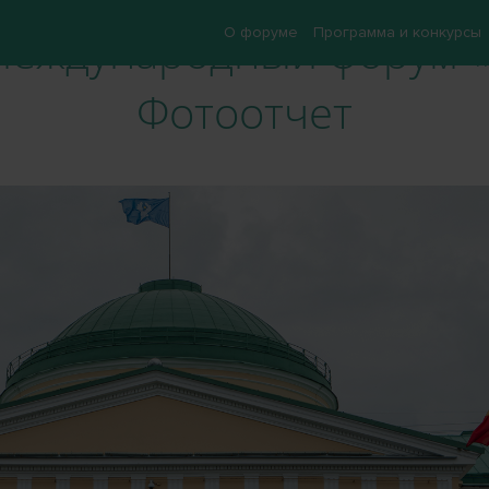
 международный форум «
О форуме
Программа и конкурсы
Фотоотчет